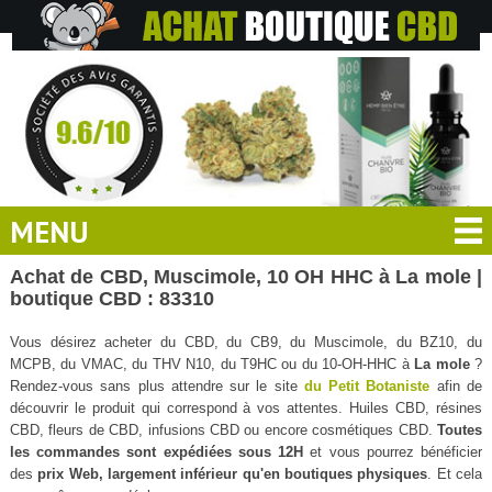
MENU
Achat de CBD, Muscimole, 10 OH HHC à La mole |
boutique CBD : 83310
Vous désirez acheter du CBD, du CB9, du Muscimole, du BZ10, du
MCPB, du VMAC, du THV N10, du T9HC ou du 10-OH-HHC à
La mole
?
Rendez-vous sans plus attendre sur le site
du Petit Botaniste
afin de
découvrir le produit qui correspond à vos attentes. Huiles CBD, résines
CBD, fleurs de CBD, infusions CBD ou encore cosmétiques CBD.
Toutes
les commandes sont expédiées sous 12H
et vous pourrez bénéficier
des
prix Web, largement inférieur qu'en boutiques physiques
. Et cela