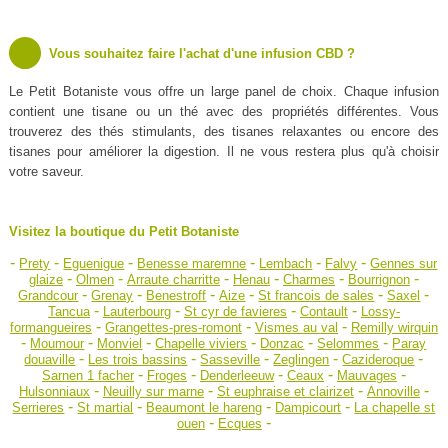
Vous souhaitez faire l'achat d'une infusion CBD ?
Le Petit Botaniste vous offre un large panel de choix. Chaque infusion
contient une tisane ou un thé avec des propriétés différentes. Vous
trouverez des thés stimulants, des tisanes relaxantes ou encore des
tisanes pour améliorer la digestion. Il ne vous restera plus qu'à choisir
votre saveur.
Visitez la boutique du Petit Botaniste
-
-
-
-
-
-
Prety
Eguenigue
Benesse maremne
Lembach
Falvy
Gennes sur
-
-
-
-
-
-
glaize
Olmen
Arraute charritte
Henau
Charmes
Bourrignon
-
-
-
-
-
-
Grandcour
Grenay
Benestroff
Aize
St francois de sales
Saxel
-
-
-
-
Tancua
Lauterbourg
St cyr de favieres
Contault
Lossy-
-
-
-
formangueires
Grangettes-pres-romont
Vismes au val
Remilly wirquin
-
-
-
-
-
-
Moumour
Monviel
Chapelle viviers
Donzac
Selommes
Paray
-
-
-
-
-
douaville
Les trois bassins
Sasseville
Zeglingen
Cazideroque
-
-
-
-
-
Sarnen 1 facher
Froges
Denderleeuw
Ceaux
Mauvages
-
-
-
-
Hulsonniaux
Neuilly sur marne
St euphraise et clairizet
Annoville
-
-
-
-
Serrieres
St martial
Beaumont le hareng
Dampicourt
La chapelle st
-
-
ouen
Ecques