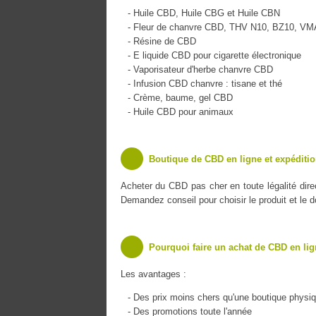
- Huile CBD, Huile CBG et Huile CBN
- Fleur de chanvre CBD, THV N10, BZ10, V
- Résine de CBD
- E liquide CBD pour cigarette électronique
- Vaporisateur d'herbe chanvre CBD
- Infusion CBD chanvre : tisane et thé
- Crème, baume, gel CBD
- Huile CBD pour animaux
Boutique de CBD en ligne et expéditio
Acheter du CBD pas cher en toute légalité dir
Demandez conseil pour choisir le produit et le 
Pourquoi faire un achat de CBD en lig
Les avantages :
- Des prix moins chers qu'une boutique physi
- Des promotions toute l'année