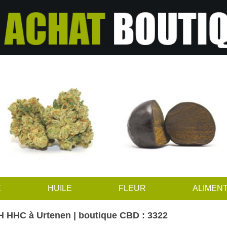
E
HUILE
FLEUR
ALIMENT
 HHC à Urtenen | boutique CBD : 3322