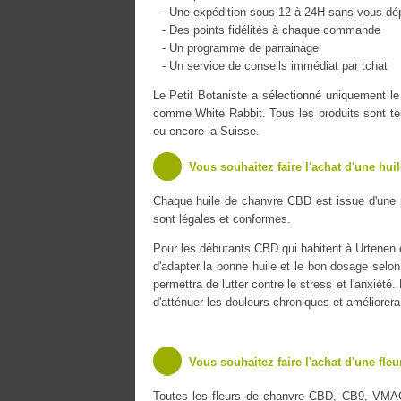
- Une expédition sous 12 à 24H sans vous dé
- Des points fidélités à chaque commande
- Un programme de parrainage
- Un service de conseils immédiat par tchat
Le Petit Botaniste a sélectionné uniquement
comme White Rabbit. Tous les produits sont tes
ou encore la Suisse.
Vous souhaitez faire l'achat d'une hui
Chaque huile de chanvre CBD est issue d'une 
sont légales et conformes.
Pour les débutants CBD qui habitent à Urtenen et
d'adapter la bonne huile et le bon dosage selon
permettra de lutter contre le stress et l'anxiét
d'atténuer les douleurs chroniques et améliorer
Vous souhaitez faire l'achat d'une fle
Toutes les fleurs de chanvre CBD, CB9, VMA