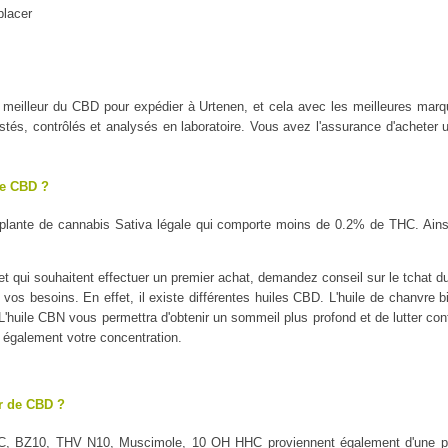
placer
 le meilleur du CBD pour expédier à Urtenen, et cela avec les meilleure
tés, contrôlés et analysés en laboratoire. Vous avez l'assurance d'acheter u
le CBD ?
plante de cannabis Sativa légale qui comporte moins de 0.2% de THC. Ains
 qui souhaitent effectuer un premier achat, demandez conseil sur le tchat du 
 vos besoins. En effet, il existe différentes huiles CBD. L'huile de chanvre b
é. L'huile CBN vous permettra d'obtenir un sommeil plus profond et de lutter con
a également votre concentration.
ur de CBD ?
C, BZ10, THV N10, Muscimole, 10 OH HHC proviennent également d'une pl